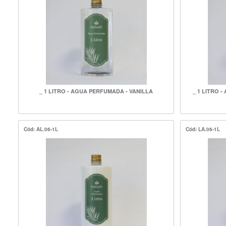
_ 1 LITRO - AGUA PERFUMADA - VANILLA
_ 1 LITRO 
Cód: AL.06-1L
Cód: LA.06-1L