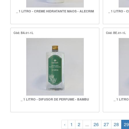
_ 1 LITRO - CREME HIDRATANTE MAOS - ALECRIM
_ 1 LITRO -
Cód: BA.01-1L
Cód: BE.01-1L
_ 1 LITRO - DIFUSOR DE PERFUME - BAMBU
_ 1 LITR
‹
1
2
...
26
27
28
29