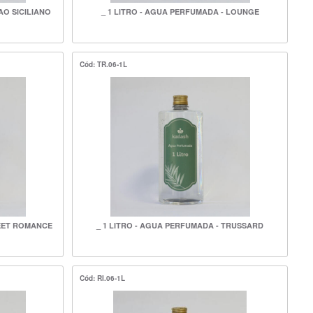
AO SICILIANO
_ 1 LITRO - AGUA PERFUMADA - LOUNGE
Cód: TR.06-1L
WEET ROMANCE
_ 1 LITRO - AGUA PERFUMADA - TRUSSARD
Cód: RI.06-1L