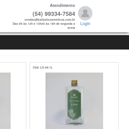
Atendimento
(54) 99334-7584
vendas@kailashcosmeticos.com.br
Login
Das 8h às 12h e 13h30 às 18h de segunda a
sexta
Cód: LO.06-1L