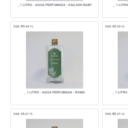
_ 1 LITRO - AGUA PERFUMADA - KAILASH BABY
_ 1 LITR
Cód: RO.06-1L
Cód: SE.05-1L
_ 1 LITRO - AGUA PERFUMADA - ROMA
_ 1 LITR
Cód: VA.07-1L
Cód: BE.07-1L