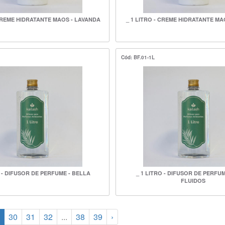
 CREME HIDRATANTE MAOS - LAVANDA
_ 1 LITRO - CREME HIDRATANTE MA
Cód: BF.01-1L
O - DIFUSOR DE PERFUME - BELLA
_ 1 LITRO - DIFUSOR DE PERFU
FLUIDOS
30
31
32
...
38
39
›