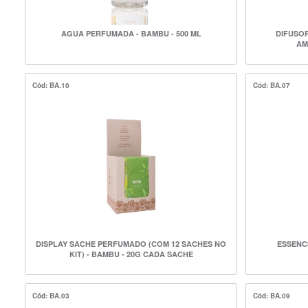
AGUA PERFUMADA - BAMBU - 500 ML
DIFUSO
AM
Cód: BA.10
Cód: BA.07
DISPLAY SACHE PERFUMADO (COM 12 SACHES NO
ESSENC
KIT) - BAMBU - 20G CADA SACHE
Cód: BA.03
Cód: BA.09