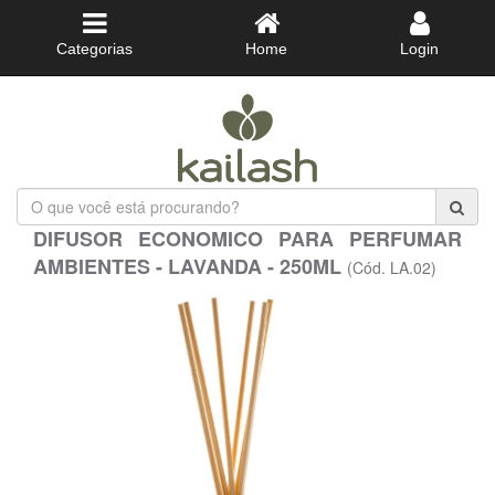
Categorias
Home
Login
O
que
DIFUSOR ECONOMICO PARA PERFUMAR
você
AMBIENTES - LAVANDA - 250ML
está
(Cód. LA.02)
procurando?